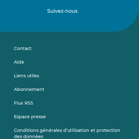
Suivez-nous
Suivez-
Suivez-
nous
nous
sur
sur
LinkedIn
Vimeo
Contact
Aide
Liens utiles
Abonnement
Flux RSS
Espace presse
Conditions générales d’utilisation et protection
des données