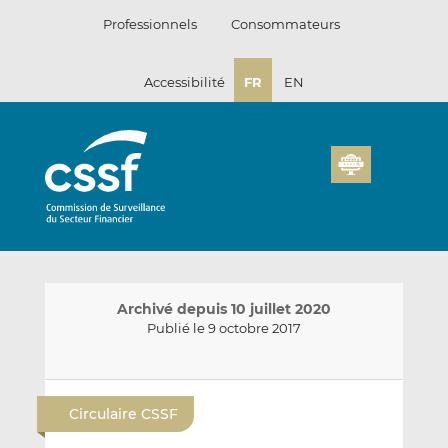
Passer
Professionnels
Consommateurs
au
contenu
Accessibilité
FR
EN
Archivé depuis 10 juillet 2020
Publié le 9 octobre 2017
E
P
P
n
a
a
Circulaire CSSF
v
r
r
o
t
t