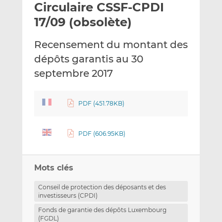
Circulaire CSSF-CPDI
y
a
a
e
g
g
17/09 (obsolète)
r
e
e
p
r
r
Recensement du montant des
a
s
s
dépôts garantis au 30
r
u
u
septembre 2017
e
r
r
m
L
F
a
i
a
PDF (451.78KB)
i
n
c
l
k
e
e
b
PDF (606.95KB)
d
o
I
o
n
k
Mots clés
Conseil de protection des déposants et des
investisseurs (CPDI)
Fonds de garantie des dépôts Luxembourg
(FGDL)