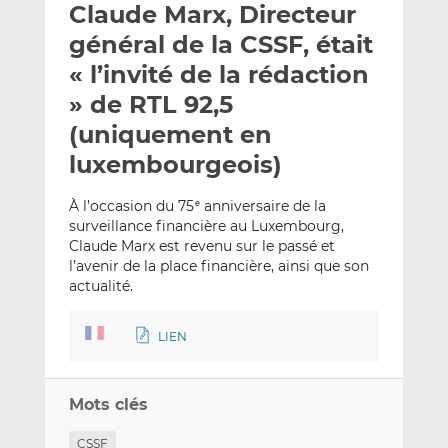
Claude Marx, Directeur
y
a
a
e
g
g
général de la CSSF, était
r
e
e
« l’invité de la rédaction
p
r
r
» de RTL 92,5
a
s
s
r
u
u
(uniquement en
e
r
r
luxembourgeois)
m
L
F
a
i
a
À l’occasion du 75
anniversaire de la
e
i
n
c
surveillance financière au Luxembourg,
l
k
e
Claude Marx est revenu sur le passé et
e
b
l’avenir de la place financière, ainsi que son
actualité.
d
o
I
o
n
k
LIEN
Mots clés
CSSF