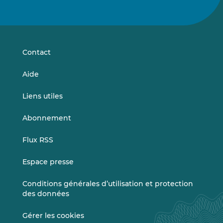
nous
nous
sur
sur
LinkedIn
Vimeo
Contact
Aide
Liens utiles
Abonnement
Flux RSS
Espace presse
Conditions générales d’utilisation et protection
des données
Gérer les cookies