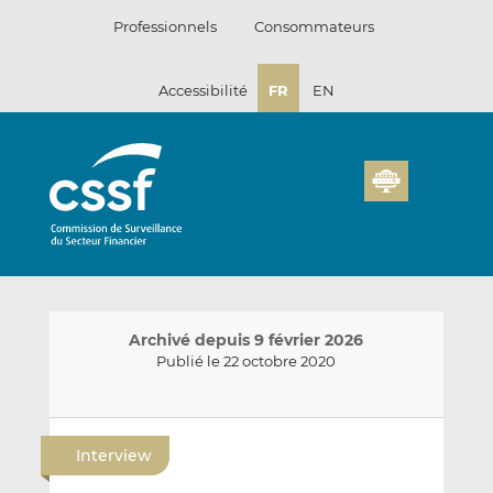
Passer
Professionnels
Consommateurs
au
contenu
Accessibilité
FR
EN
Archivé depuis 9 février 2026
Publié le 22 octobre 2020
E
P
P
n
a
a
Interview
v
r
r
o
t
t