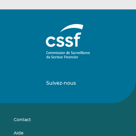
Suivez-nous
Suivez-
Suivez-
nous
nous
sur
sur
LinkedIn
Vimeo
Contact
Aide