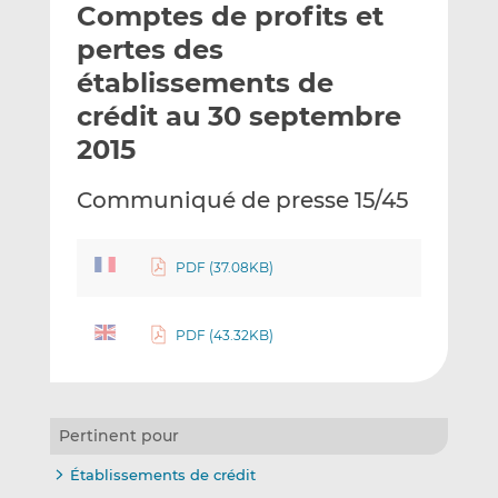
Comptes de profits et
y
a
a
e
g
g
pertes des
r
e
e
établissements de
p
r
r
crédit au 30 septembre
a
s
s
r
u
u
2015
e
r
r
m
L
F
Communiqué de presse 15/45
a
i
a
i
n
c
l
k
e
PDF (37.08KB)
e
b
d
o
PDF (43.32KB)
I
o
n
k
Pertinent pour
Établissements de crédit