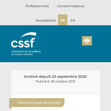
Passer
Professionnels
Consommateurs
au
contenu
Accessibilité
FR
EN
Archivé depuis 23 septembre 2020
Publié le 29 octobre 2015
E
P
P
n
a
a
Communiqué de presse
v
r
r
o
t
t