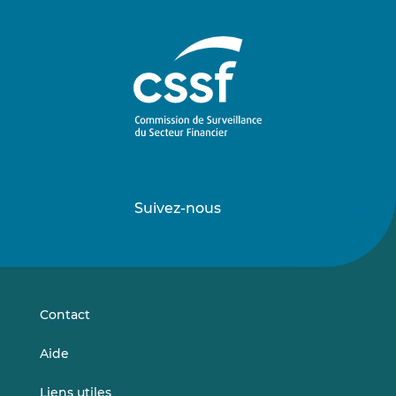
Suivez-nous
Suivez-
Suivez-
nous
nous
sur
sur
LinkedIn
Vimeo
Contact
Aide
Liens utiles