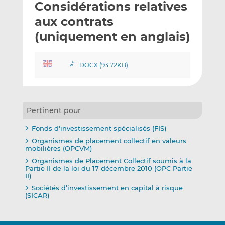
Considérations relatives
y
a
a
e
g
g
aux contrats
r
e
e
(uniquement en anglais)
p
r
r
a
s
s
r
u
u
DOCX (93.72KB)
e
r
r
m
L
F
a
i
a
i
n
c
Pertinent pour
l
k
e
Fonds d'investissement spécialisés (FIS)
e
b
Organismes de placement collectif en valeurs
d
o
mobilières (OPCVM)
I
o
Organismes de Placement Collectif soumis à la
n
k
Partie II de la loi du 17 décembre 2010 (OPC Partie
II)
Sociétés d’investissement en capital à risque
(SICAR)