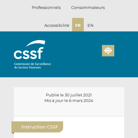
Passer
Professionnels
Consommateurs
au
contenu
Accessibilité
FR
EN
Publié le 30 juillet 2021
Mis à jour le 6 mars 2024
E
P
P
n
a
a
Instruction CSSF
v
r
r
o
t
t