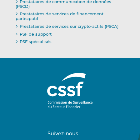
Prestataires de communication de données
(PSCD)
Prestataires de services de financement
participatif
Prestataires de services sur crypto-actifs (PSCA)
PSF de support
PSF spécialisés
Suivez-nous
Suivez-
Suivez-