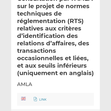
e
g
g
sur le projet de normes
r
e
e
techniques de
p
r
r
réglementation (RTS)
a
s
s
r
u
u
relatives aux critères
e
r
r
d’identification des
m
L
F
relations d’affaires, des
a
i
a
transactions
i
n
c
l
k
e
occasionnelles et liées,
e
b
et aux seuils inférieurs
d
o
(uniquement en anglais)
I
o
n
k
AMLA
LINK