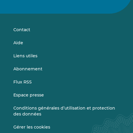
nous
nous
sur
sur
LinkedIn
Vimeo
Contact
Aide
Liens utiles
Abonnement
Flux RSS
Espace presse
Conditions générales d’utilisation et protection
des données
Gérer les cookies