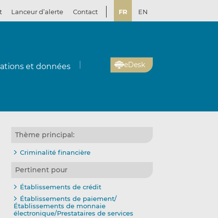
t
Lanceur d’alerte
Contact
FR
EN
eDesk
cations et données
Thème principal:
Criminalité financière
Pertinent pour
Établissements de crédit
Établissements de paiement/
Établissements de monnaie
électronique/Prestataires de services