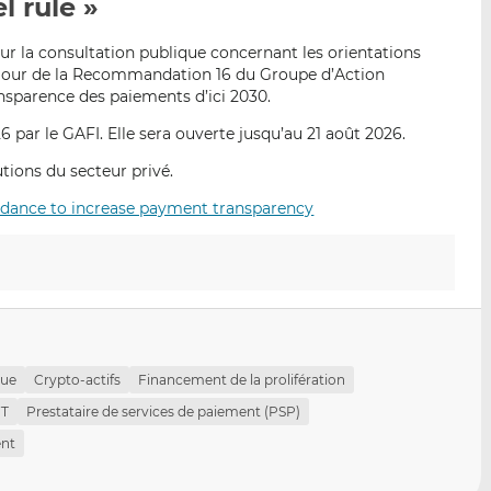
l rule »
p
r
r
a
s
s
sur la consultation publique concernant les orientations
r
u
u
à jour de la Recommandation 16 du Groupe d’Action
e
r
r
ansparence des paiements d’ici 2030.
m
L
F
6 par le GAFI. Elle sera ouverte jusqu’au 21 août 2026.
a
i
a
i
n
c
ions du secteur privé.
l
k
e
idance to increase payment transparency
e
b
d
o
I
o
n
k
que
Crypto-actifs
Financement de la prolifération
FT
Prestataire de services de paiement (PSP)
ent