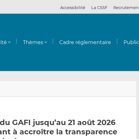
Accessibilité
La CSSF
Recrutemen
ité
Thèmes
Cadre réglementaire
Publi
E
P
P
n
a
a
v
r
r
o
t
t
y
a
a
du GAFI jusqu’au 21 août 2026
e
g
g
sant à accroître la transparence
r
e
e