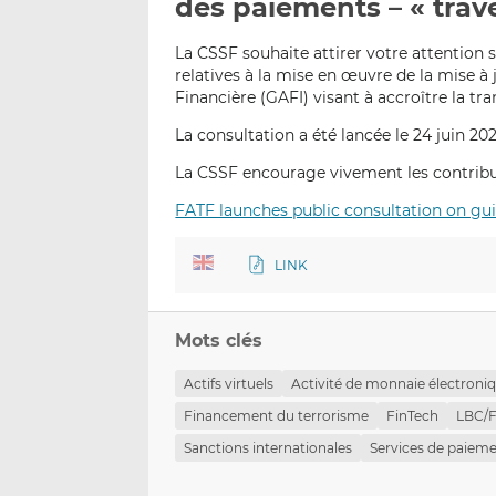
des paiements – « trave
La CSSF souhaite attirer votre attention 
relatives à la mise en œuvre de la mise 
Financière (GAFI) visant à accroître la tr
La consultation a été lancée le 24 juin 202
La CSSF encourage vivement les contribut
FATF launches public consultation on gu
LINK
Mots clés
Actifs virtuels
Activité de monnaie électroni
Financement du terrorisme
FinTech
LBC/
Sanctions internationales
Services de paiem