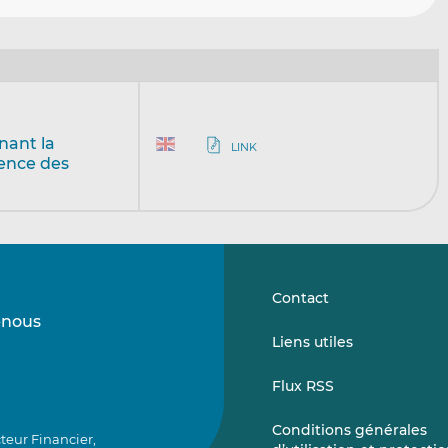
nant la
LINK
ence des
Contact
-nous
Suivez-
Suivez-
Liens utiles
nous
nous
sur
sur
Flux RSS
LinkedIn
Vimeo
Conditions générales
teur Financier,