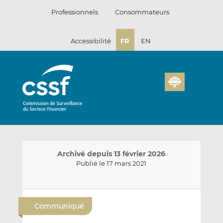
Passer
Professionnels
Consommateurs
au
contenu
Accessibilité
FR
EN
Archivé depuis 13 février 2026
Publié le 17 mars 2021
E
P
P
n
a
a
Communiqué
v
r
r
o
t
t