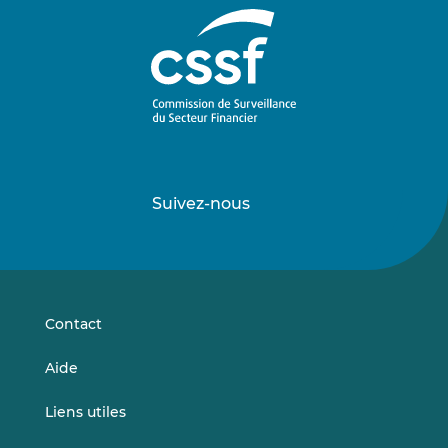
Suivez-nous
Suivez-
Suivez-
nous
nous
sur
sur
LinkedIn
Vimeo
Contact
Aide
Liens utiles