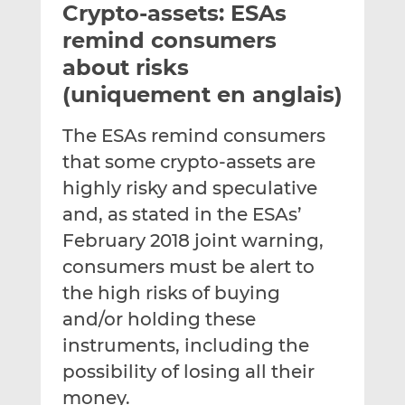
Crypto-assets: ESAs
y
a
a
e
g
g
remind consumers
r
e
e
about risks
p
r
r
(uniquement en anglais)
a
s
s
r
u
u
The ESAs remind consumers
e
r
r
m
L
F
that some crypto-assets are
a
i
a
highly risky and speculative
i
n
c
and, as stated in the ESAs’
l
k
e
February 2018 joint warning,
e
b
d
o
consumers must be alert to
I
o
the high risks of buying
n
k
and/or holding these
instruments, including the
possibility of losing all their
money.