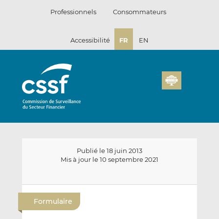
Passer
Professionnels
Consommateurs
au
contenu
Accessibilité
FR
EN
Publié le 18 juin 2013
Mis à jour le 10 septembre 2021
E
P
P
n
a
a
Formulaire
v
r
r
o
t
t