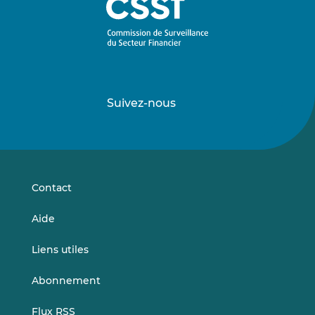
Suivez-nous
Suivez-
Suivez-
nous
nous
sur
sur
LinkedIn
Vimeo
Contact
Aide
Liens utiles
Abonnement
Flux RSS