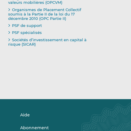
valeurs mobilières (OPCVM)
Organismes de Placement Collectif
soumis à la Partie II de la loi du 17
décembre 2010 (OPC Partie II)
PSF de support
PSF spécialisés
Sociétés d’investissement en capital à
risque (SICAR)
Aide
Abonnement