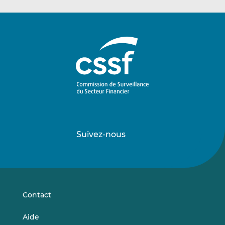
Suivez-nous
Suivez-
Suivez-
nous
nous
sur
sur
LinkedIn
Vimeo
Contact
Aide