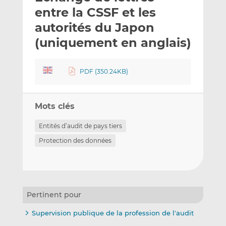
e
g
g
entre la CSSF et les
r
e
e
autorités du Japon
p
r
r
(uniquement en anglais)
a
s
s
r
u
u
e
r
r
PDF (350.24KB)
m
L
F
a
i
a
i
n
c
Mots clés
l
k
e
e
b
Entités d’audit de pays tiers
d
o
Protection des données
I
o
n
k
Pertinent pour
Supervision publique de la profession de l'audit