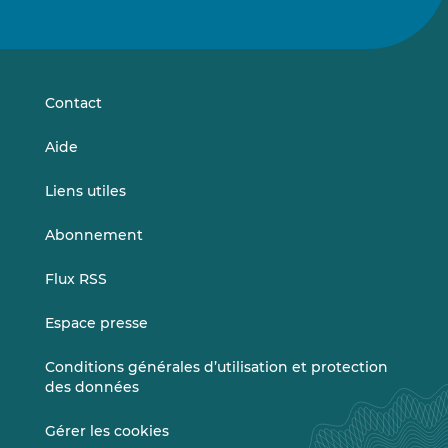
nous
nous
sur
sur
LinkedIn
Vimeo
Contact
Aide
Liens utiles
Abonnement
Flux RSS
Espace presse
Conditions générales d’utilisation et protection
des données
Gérer les cookies