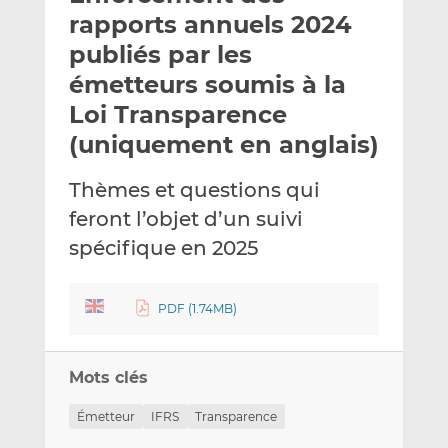
e
g
g
rapports annuels 2024
r
e
e
publiés par les
p
r
r
émetteurs soumis à la
a
s
s
r
u
u
Loi Transparence
e
r
r
(uniquement en anglais)
m
L
F
a
i
a
Thèmes et questions qui
i
n
c
feront l’objet d’un suivi
l
k
e
spécifique en 2025
e
b
d
o
I
o
PDF (1.74MB)
n
k
Mots clés
Émetteur
IFRS
Transparence