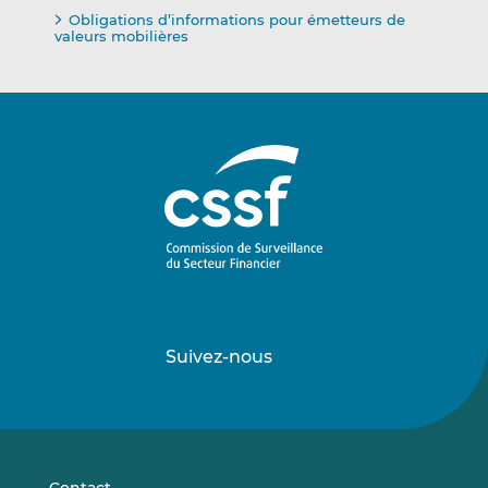
Obligations d’informations pour émetteurs de
valeurs mobilières
Suivez-nous
Suivez-
Suivez-
nous
nous
sur
sur
LinkedIn
Vimeo