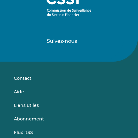
Suivez-nous
Suivez-
Suivez-
nous
nous
sur
sur
LinkedIn
Vimeo
Contact
Aide
Liens utiles
Abonnement
Flux RSS