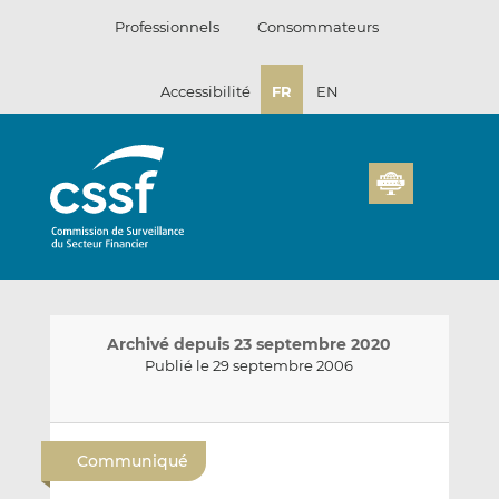
Passer
Professionnels
Consommateurs
au
contenu
Accessibilité
FR
EN
Archivé depuis 23 septembre 2020
Publié le 29 septembre 2006
E
P
P
n
a
a
Communiqué
v
r
r
o
t
t