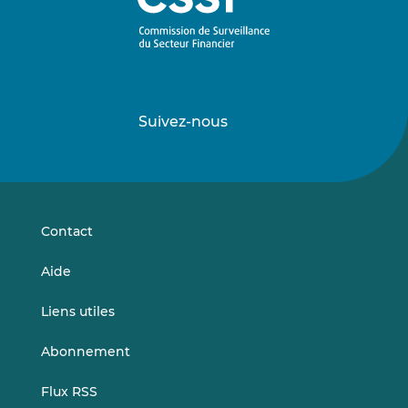
Suivez-nous
Suivez-
Suivez-
nous
nous
sur
sur
LinkedIn
Vimeo
Contact
Aide
Liens utiles
Abonnement
Flux RSS