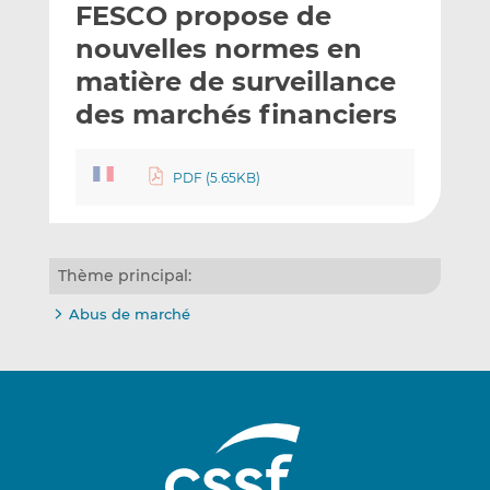
FESCO propose de
y
a
a
e
g
g
nouvelles normes en
r
e
e
matière de surveillance
p
r
r
des marchés financiers
a
s
s
r
u
u
e
r
r
PDF (5.65KB)
m
L
F
a
i
a
i
n
c
l
k
e
Thème principal:
e
b
d
o
Abus de marché
I
o
n
k