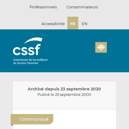
Passer
Professionnels
Consommateurs
au
contenu
Accessibilité
FR
EN
Archivé depuis 23 septembre 2020
Publié le 25 septembre 2000
E
P
P
n
a
a
Communiqué
v
r
r
o
t
t