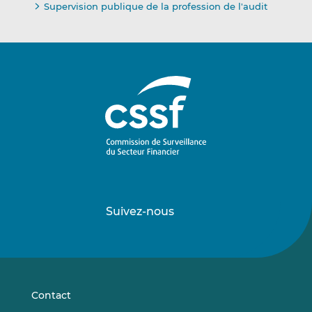
Supervision publique de la profession de l'audit
Suivez-nous
Suivez-
Suivez-
nous
nous
sur
sur
LinkedIn
Vimeo
Contact