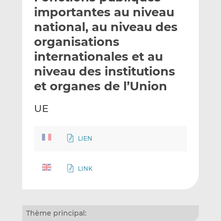
e
g
g
importantes au niveau
r
e
e
national, au niveau des
p
r
r
organisations
a
s
s
r
u
u
internationales et au
e
r
r
niveau des institutions
m
L
F
et organes de l’Union
a
i
a
i
n
c
UE
l
k
e
e
b
d
o
LIEN
I
o
n
k
LINK
Thème principal: