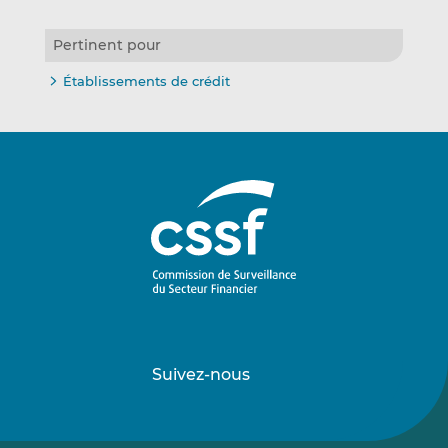
Pertinent pour
Établissements de crédit
Suivez-nous
Suivez-
Suivez-
nous
nous
sur
sur