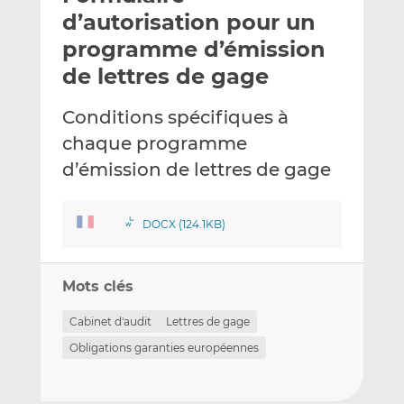
e
g
g
d’autorisation pour un
r
e
e
programme d’émission
p
r
r
de lettres de gage
a
s
s
r
u
u
Conditions spécifiques à
e
r
r
m
L
F
chaque programme
a
i
a
d’émission de lettres de gage
i
n
c
l
k
e
e
b
DOCX (124.1KB)
d
o
I
o
n
k
Mots clés
Cabinet d'audit
Lettres de gage
Obligations garanties européennes