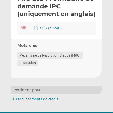
e
g
g
demande IPC
r
e
e
(uniquement en anglais)
p
r
r
a
s
s
r
u
u
XLSX (23.75KB)
e
r
r
m
L
F
a
i
a
Mots clés
i
n
c
Mécanisme de Résolution Unique (MRU)
l
k
e
e
b
Résolution
d
o
I
o
n
k
Pertinent pour
Établissements de crédit