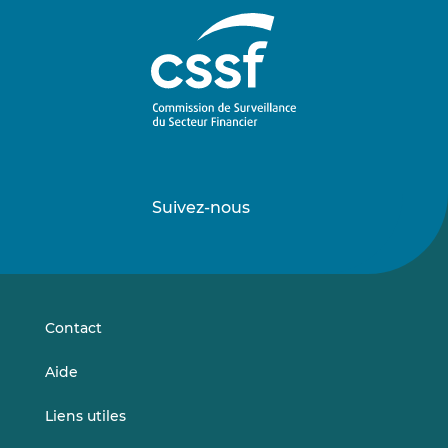
Suivez-nous
Suivez-
Suivez-
nous
nous
sur
sur
LinkedIn
Vimeo
Contact
Aide
Liens utiles