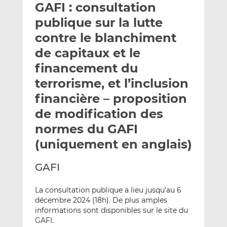
GAFI : consultation
y
a
a
e
g
g
publique sur la lutte
r
e
e
contre le blanchiment
p
r
r
de capitaux et le
a
s
s
r
u
u
financement du
e
r
r
terrorisme, et l’inclusion
m
L
F
financière – proposition
a
i
a
de modification des
i
n
c
l
k
e
normes du GAFI
e
b
(uniquement en anglais)
d
o
I
o
GAFI
n
k
La consultation publique a lieu jusqu’au 6
décembre 2024 (18h). De plus amples
informations sont disponibles sur le site du
GAFI.