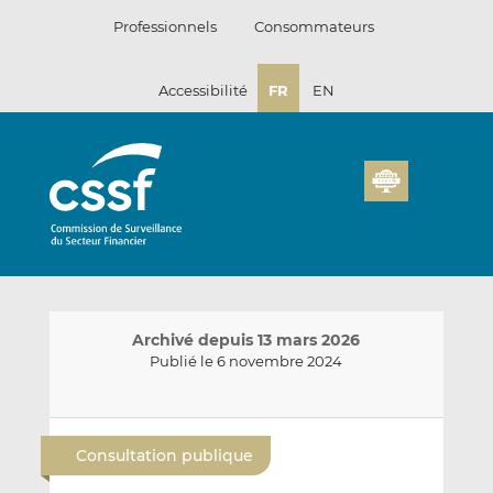
Passer
Professionnels
Consommateurs
au
contenu
Accessibilité
FR
EN
Archivé depuis 13 mars 2026
Publié le 6 novembre 2024
E
P
P
n
a
a
Consultation publique
v
r
r
o
t
t