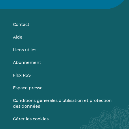
nous
nous
sur
sur
LinkedIn
Vimeo
Contact
Aide
Liens utiles
Abonnement
Flux RSS
Espace presse
Conditions générales d’utilisation et protection
des données
Gérer les cookies