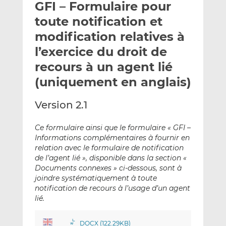
GFI – Formulaire pour
y
a
a
e
g
g
toute notification et
r
e
e
modification relatives à
p
r
r
l’exercice du droit de
a
s
s
r
u
u
recours à un agent lié
e
r
r
(uniquement en anglais)
m
L
F
a
i
a
Version 2.1
i
n
c
l
k
e
Ce formulaire ainsi que le formulaire « GFI –
e
b
Informations complémentaires à fournir en
d
o
relation avec le formulaire de notification
I
o
de l’agent lié », disponible dans la section «
n
k
Documents connexes » ci-dessous, sont à
joindre systématiquement à toute
notification de recours à l’usage d’un agent
lié.
DOCX (122.29KB)