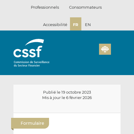
Passer
Professionnels
Consommateurs
au
contenu
Accessibilité
FR
EN
Publié le 19 octobre 2023
Mis à jour le 6 février 2026
E
P
P
n
a
a
Formulaire
v
r
r
o
t
t