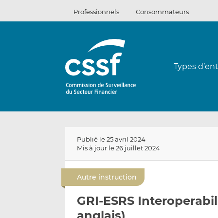
Passer
Professionnels
Consommateurs
au
contenu
Types d’ent
Publié le 25 avril 2024
Mis à jour le 26 juillet 2024
Autre instruction
GRI-ESRS Interoperabil
anglais)