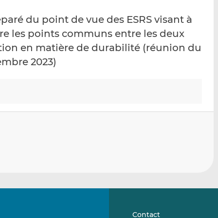
p
r
r
paré du point de vue des ESRS visant à
a
s
s
r
u
u
dre les points communs entre les deux
e
r
r
ion en matière de durabilité (réunion du
m
L
F
embre 2023)
a
i
a
i
n
c
l
k
e
e
b
d
o
I
o
n
k
Contact