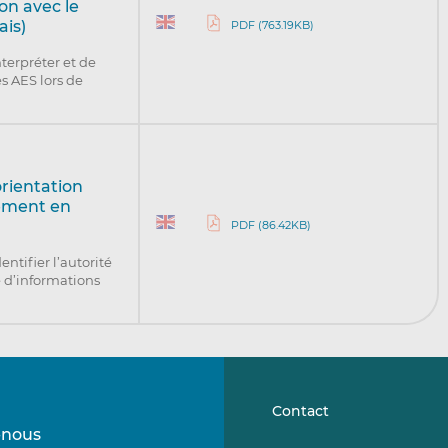
on avec le
ais)
PDF (763.19KB)
terpréter et de
s AES lors de
orientation
uement en
PDF (86.42KB)
ntifier l’autorité
e d’informations
Contact
-nous
Suivez-
Suivez-