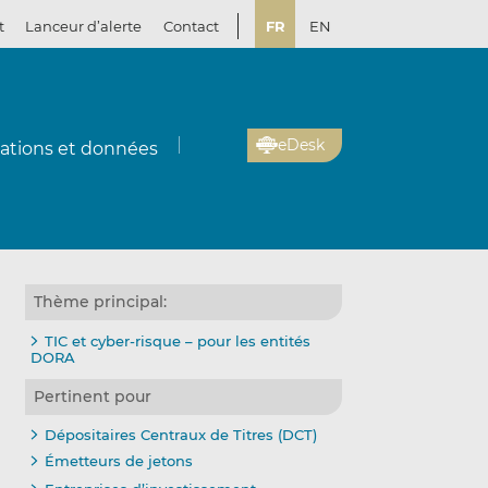
t
Lanceur d’alerte
Contact
FR
EN
eDesk
cations et données
Thème principal:
TIC et cyber-risque – pour les entités
DORA
Pertinent pour
Dépositaires Centraux de Titres (DCT)
Émetteurs de jetons