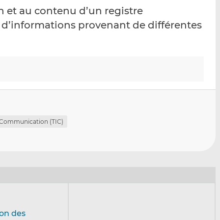
p
r
r
on et au contenu d’un registre
a
s
s
 d’informations provenant de différentes
r
u
u
e
r
r
m
L
F
a
i
a
i
n
c
l
k
e
e
b
d
o
I
o
a Communication (TIC)
n
k
ion des