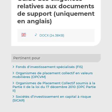
e
g
g
relatives aux documents
r
e
e
de support (uniquement
p
r
r
en anglais)
a
s
s
r
u
u
e
r
r
DOCX (24.38KB)
m
L
F
a
i
a
i
n
c
l
k
e
Pertinent pour
e
b
d
o
Fonds d'investissement spécialisés (FIS)
I
o
Organismes de placement collectif en valeurs
mobilières (OPCVM)
n
k
Organismes de Placement Collectif soumis à la
Partie II de la loi du 17 décembre 2010 (OPC Partie
II)
Sociétés d’investissement en capital à risque
(SICAR)