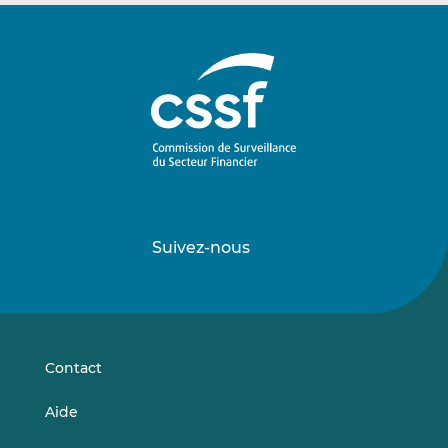
Suivez-nous
Suivez-
Suivez-
nous
nous
sur
sur
LinkedIn
Vimeo
Contact
Aide