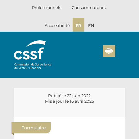
Passer
Professionnels
Consommateurs
au
contenu
Accessibilité
FR
EN
Publié le 22 juin 2022
Mis à jour le 16 avril 2026
E
P
P
n
a
a
Formulaire
v
r
r
o
t
t