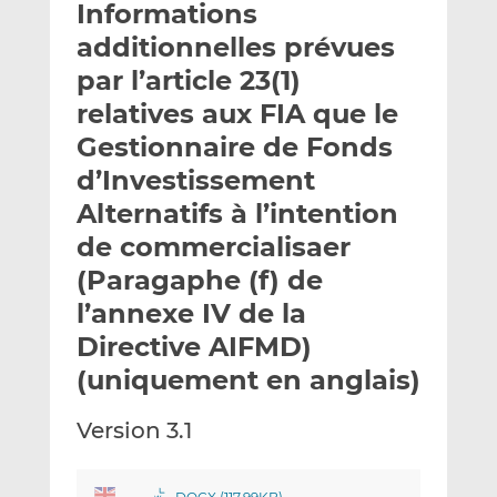
Informations
y
a
a
e
g
g
additionnelles prévues
r
e
e
par l’article 23(1)
p
r
r
relatives aux FIA que le
a
s
s
r
u
u
Gestionnaire de Fonds
e
r
r
d’Investissement
m
L
F
Alternatifs à l’intention
a
i
a
de commercialisaer
i
n
c
l
k
e
(Paragaphe (f) de
e
b
l’annexe IV de la
d
o
Directive AIFMD)
I
o
n
k
(uniquement en anglais)
Version 3.1