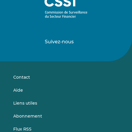
Suivez-nous
Suivez-
Suivez-
nous
nous
sur
sur
LinkedIn
Vimeo
Contact
Aide
Liens utiles
Abonnement
Flux RSS