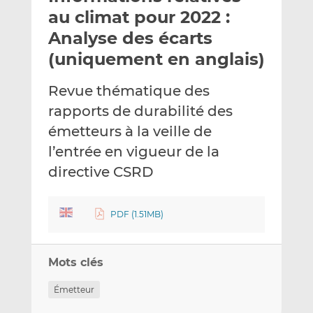
e
g
g
au climat pour 2022 :
r
e
e
Analyse des écarts
p
r
r
(uniquement en anglais)
a
s
s
r
u
u
Revue thématique des
e
r
r
m
L
F
rapports de durabilité des
a
i
a
émetteurs à la veille de
i
n
c
l’entrée en vigueur de la
l
k
e
directive CSRD
e
b
d
o
I
o
PDF (1.51MB)
n
k
Mots clés
Émetteur