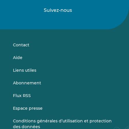
Suivez-nous
Suivez-
Suivez-
nous
nous
sur
sur
LinkedIn
Vimeo
Contact
Aide
Liens utiles
Abonnement
Flux RSS
Espace presse
Conditions générales d’utilisation et protection
des données