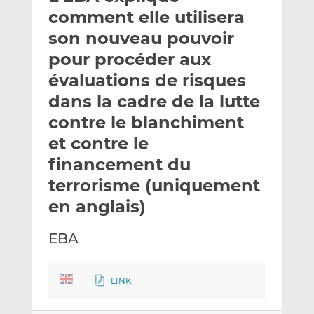
e
g
g
comment elle utilisera
r
e
e
son nouveau pouvoir
p
r
r
pour procéder aux
a
s
s
r
u
u
évaluations de risques
e
r
r
dans la cadre de la lutte
m
L
F
contre le blanchiment
a
i
a
et contre le
i
n
c
l
k
e
financement du
e
b
terrorisme (uniquement
d
o
en anglais)
I
o
n
k
EBA
LINK