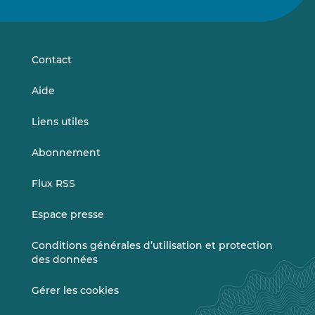
nous
nous
sur
sur
LinkedIn
Vimeo
Contact
Aide
Liens utiles
Abonnement
Flux RSS
Espace presse
Conditions générales d’utilisation et protection
des données
Gérer les cookies