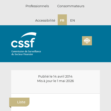
Passer
Professionnels
Consommateurs
au
contenu
Accessibilité
FR
EN
Publié le 14 avril 2014
Mis à jour le 1 mai 2026
E
P
P
n
a
a
Liste
v
r
r
o
t
t