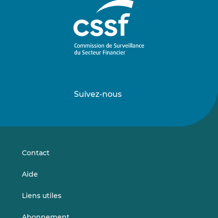
Suivez-nous
Suivez-
Suivez-
nous
nous
sur
sur
LinkedIn
Vimeo
Contact
Aide
Liens utiles
Abonnement