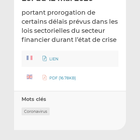
e
g
g
portant prorogation de
r
e
e
p
r
r
certains délais prévus dans les
a
s
s
lois sectorielles du secteur
r
u
u
financier durant l’état de crise
e
r
r
m
L
F
a
i
a
LIEN
i
n
c
l
k
e
e
b
PDF (16.78KB)
d
o
I
o
n
k
Mots clés
Coronavirus