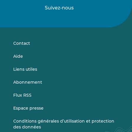
Suivez-nous
Suivez-
Suivez-
nous
nous
sur
sur
LinkedIn
Vimeo
Contact
Aide
Liens utiles
Abonnement
Flux RSS
Espace presse
Conditions générales d’utilisation et protection
des données