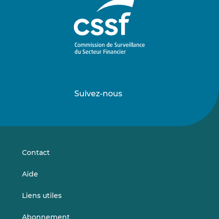
Suivez-nous
Suivez-
Suivez-
nous
nous
sur
sur
LinkedIn
Vimeo
Contact
Aide
Liens utiles
Abonnement