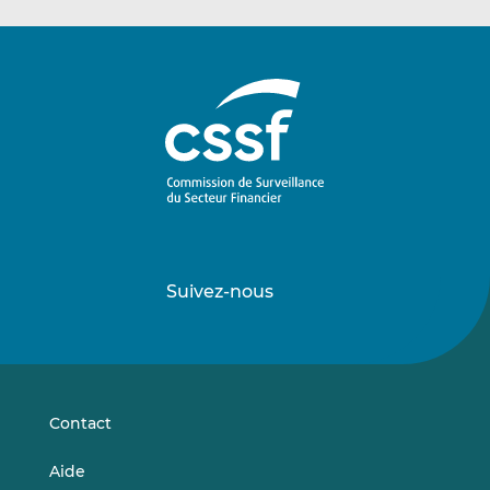
Suivez-nous
Suivez-
Suivez-
nous
nous
sur
sur
LinkedIn
Vimeo
Contact
Aide