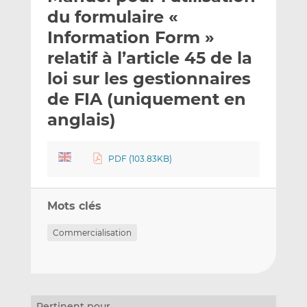
e
g
g
du formulaire «
r
e
e
Information Form »
p
r
r
relatif à l’article 45 de la
a
s
s
r
u
u
loi sur les gestionnaires
e
r
r
de FIA (uniquement en
m
L
F
anglais)
a
i
a
i
n
c
l
k
e
PDF (103.83KB)
e
b
d
o
I
o
Mots clés
n
k
Commercialisation
Pertinent pour