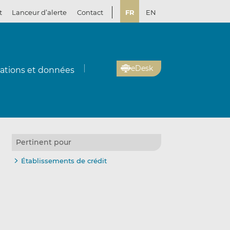
t
Lanceur d’alerte
Contact
FR
EN
eDesk
cations et données
Pertinent pour
Établissements de crédit