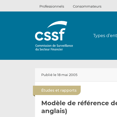
Passer
Professionnels
Consommateurs
au
contenu
Types d’ent
Publié le 18 mai 2005
Études et rapports
Modèle de référence d
anglais)