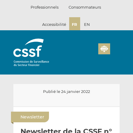
Passer
Professionnels
Consommateurs
au
contenu
Accessibilité
FR
EN
Publié le 24 janvier 2022
E
P
P
n
a
a
Newsletter
v
r
r
o
t
t
Newsletter de la CSSF n°
y
a
a