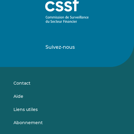
Suivez-nous
Suivez-
Suivez-
nous
nous
sur
sur
LinkedIn
Vimeo
Contact
Aide
Liens utiles
Abonnement