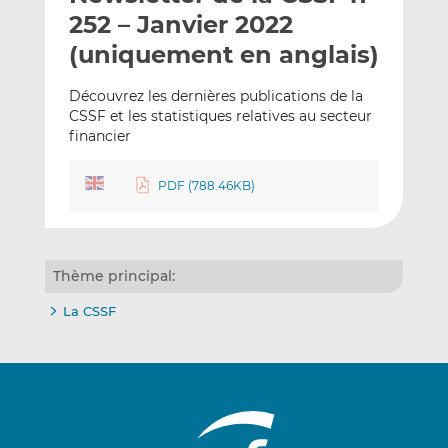
e
g
g
252 – Janvier 2022
r
e
e
(uniquement en anglais)
p
r
r
a
s
s
Découvrez les dernières publications de la
r
u
u
CSSF et les statistiques relatives au secteur
e
r
r
financier
m
L
F
a
i
a
PDF (788.46KB)
i
n
c
l
k
e
e
b
d
o
Thème principal:
I
o
La CSSF
n
k