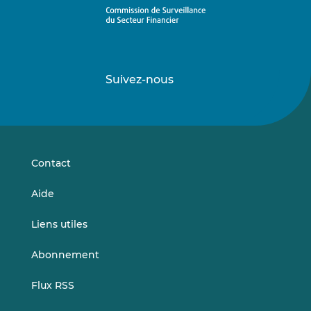
Suivez-nous
Suivez-
Suivez-
nous
nous
sur
sur
LinkedIn
Vimeo
Contact
Aide
Liens utiles
Abonnement
Flux RSS