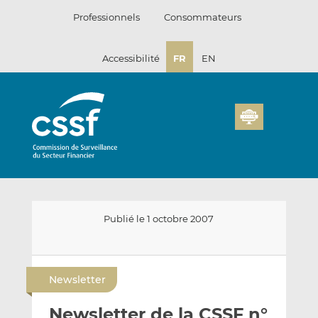
Passer
Professionnels
Consommateurs
au
contenu
Accessibilité
FR
EN
Publié le 1 octobre 2007
E
P
P
n
a
a
Newsletter
v
r
r
o
t
t
Newsletter de la CSSF n°
y
a
a