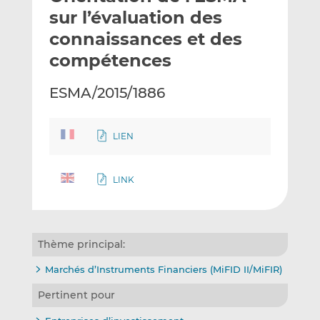
e
g
g
sur l’évaluation des
r
e
e
connaissances et des
p
r
r
compétences
a
s
s
r
u
u
ESMA/2015/1886
e
r
r
m
L
F
a
i
a
LIEN
i
n
c
l
k
e
e
b
LINK
d
o
I
o
n
k
Thème principal:
Marchés d’Instruments Financiers (MiFID II/MiFIR)
Pertinent pour