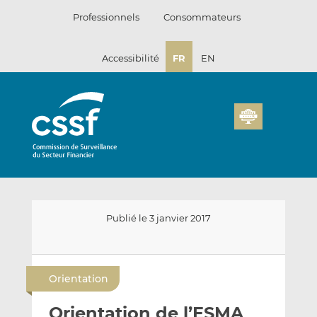
Passer
Professionnels
Consommateurs
au
contenu
Accessibilité
FR
EN
Publié le 3 janvier 2017
E
P
P
n
a
a
Orientation
v
r
r
o
t
t
Orientation de l’ESMA
y
a
a