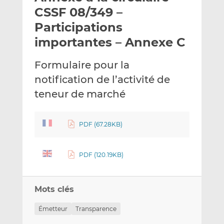
e
g
g
CSSF 08/349 –
r
e
e
Participations
p
r
r
importantes – Annexe C
a
s
s
r
u
u
Formulaire pour la
e
r
r
m
L
F
notification de l’activité de
a
i
a
teneur de marché
i
n
c
l
k
e
e
b
PDF (67.28KB)
d
o
I
o
PDF (120.19KB)
n
k
Mots clés
Émetteur
Transparence