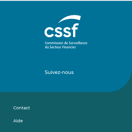
Suivez-nous
Suivez-
Suivez-
nous
nous
sur
sur
LinkedIn
Vimeo
Contact
Aide