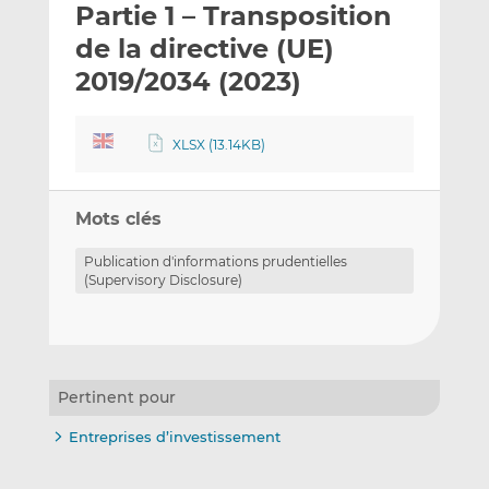
Partie 1 – Transposition
y
a
a
e
g
g
de la directive (UE)
r
e
e
2019/2034 (2023)
p
r
r
a
s
s
r
u
u
XLSX (13.14KB)
e
r
r
m
L
F
a
i
a
Mots clés
i
n
c
Publication d'informations prudentielles
l
k
e
(Supervisory Disclosure)
e
b
d
o
I
o
n
k
Pertinent pour
Entreprises d’investissement