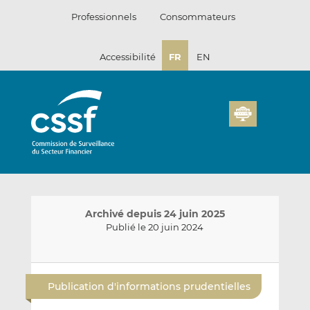
Passer
Professionnels
Consommateurs
au
contenu
Accessibilité
FR
EN
Archivé depuis 24 juin 2025
Publié le 20 juin 2024
E
P
P
n
a
a
Publication d'informations prudentielles
v
r
r
o
t
t