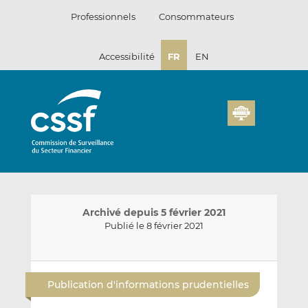
Passer
Professionnels
Consommateurs
au
contenu
Accessibilité
FR
EN
Archivé depuis 5 février 2021
Publié le 8 février 2021
E
P
P
n
a
a
Publication d'informations prudentielles
v
r
r
o
t
t