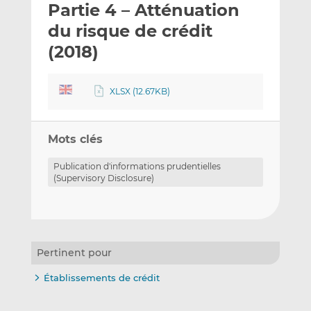
Partie 4 – Atténuation
y
a
a
e
g
g
du risque de crédit
r
e
e
(2018)
p
r
r
a
s
s
r
u
u
XLSX (12.67KB)
e
r
r
m
L
F
a
i
a
Mots clés
i
n
c
Publication d'informations prudentielles
l
k
e
(Supervisory Disclosure)
e
b
d
o
I
o
n
k
Pertinent pour
Établissements de crédit