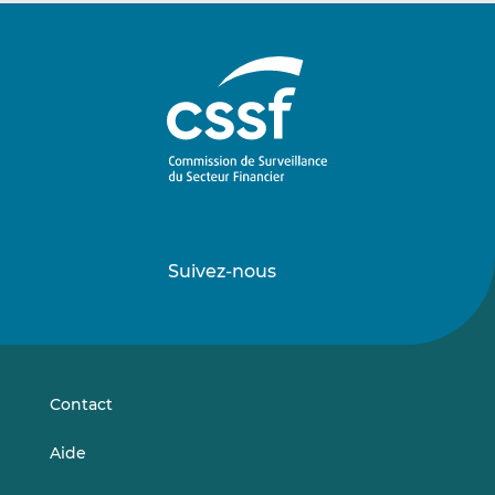
Suivez-nous
Suivez-
Suivez-
nous
nous
sur
sur
LinkedIn
Vimeo
Contact
Aide