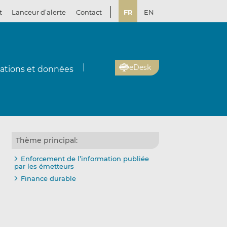
t
Lanceur d’alerte
Contact
FR
EN
eDesk
cations et données
Thème principal:
Enforcement de l’information publiée
par les émetteurs
Finance durable