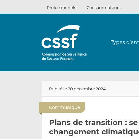
Passer
Professionnels
Consommateurs
au
contenu
Types d’ent
Publié le 20 décembre 2024
Communiqué
Plans de transition : s
changement climatique