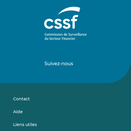
Suivez-nous
Suivez-
Suivez-
nous
nous
sur
sur
LinkedIn
Vimeo
Contact
Aide
Liens utiles