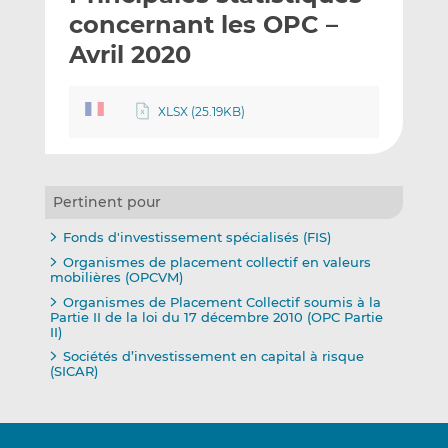
e
g
g
concernant les OPC –
r
e
e
Avril 2020
p
r
r
a
s
s
r
u
u
XLSX (25.19KB)
e
r
r
m
L
F
a
i
a
i
n
c
Pertinent pour
l
k
e
Fonds d'investissement spécialisés (FIS)
e
b
Organismes de placement collectif en valeurs
d
o
mobilières (OPCVM)
I
o
Organismes de Placement Collectif soumis à la
n
k
Partie II de la loi du 17 décembre 2010 (OPC Partie
II)
Sociétés d’investissement en capital à risque
(SICAR)