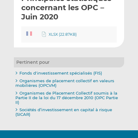
e
g
g
concernant les OPC –
r
e
e
Juin 2020
p
r
r
a
s
s
r
u
u
XLSX (22.87KB)
e
r
r
m
L
F
a
i
a
i
n
c
Pertinent pour
l
k
e
Fonds d'investissement spécialisés (FIS)
e
b
Organismes de placement collectif en valeurs
d
o
mobilières (OPCVM)
I
o
Organismes de Placement Collectif soumis à la
n
k
Partie II de la loi du 17 décembre 2010 (OPC Partie
II)
Sociétés d’investissement en capital à risque
(SICAR)