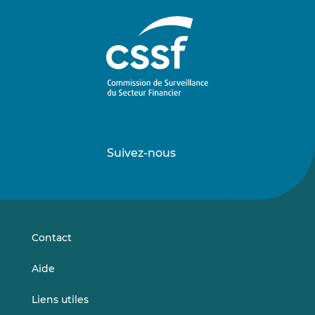
Suivez-nous
Suivez-
Suivez-
nous
nous
sur
sur
LinkedIn
Vimeo
Contact
Aide
Liens utiles