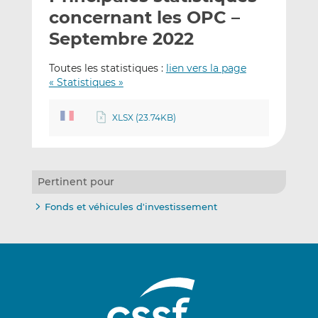
e
g
g
concernant les OPC –
r
e
e
Septembre 2022
p
r
r
a
s
s
Toutes les statistiques :
lien vers la page
r
u
u
« Statistiques »
e
r
r
m
L
F
XLSX (23.74KB)
a
i
a
i
n
c
l
k
e
e
b
Pertinent pour
d
o
I
o
Fonds et véhicules d'investissement
n
k