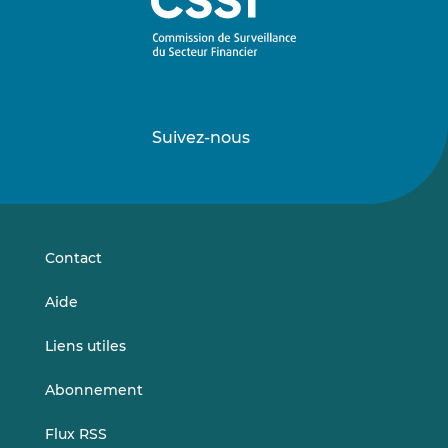
Suivez-nous
Suivez-
Suivez-
nous
nous
sur
sur
LinkedIn
Vimeo
Contact
Aide
Liens utiles
Abonnement
Flux RSS