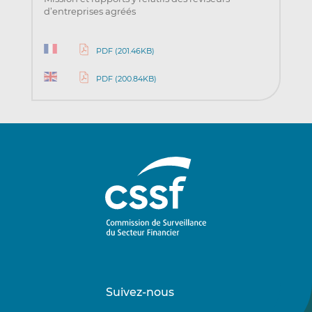
d’entreprises agréés
PDF (201.46KB)
PDF (200.84KB)
Suivez-nous
Suivez-
Suivez-