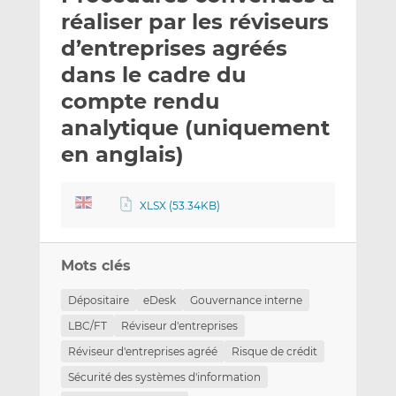
e
g
g
réaliser par les réviseurs
r
e
e
d’entreprises agréés
p
r
r
dans le cadre du
a
s
s
r
u
u
compte rendu
e
r
r
analytique (uniquement
m
L
F
en anglais)
a
i
a
i
n
c
l
k
e
XLSX (53.34KB)
e
b
d
o
I
o
Mots clés
n
k
Dépositaire
eDesk
Gouvernance interne
LBC/FT
Réviseur d'entreprises
Réviseur d'entreprises agréé
Risque de crédit
Sécurité des systèmes d'information