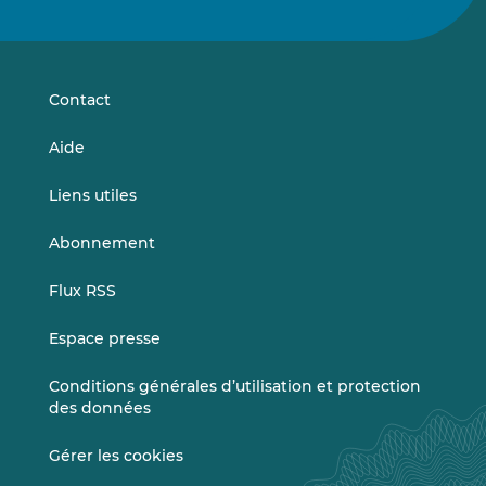
nous
nous
sur
sur
LinkedIn
Vimeo
Contact
Aide
Liens utiles
Abonnement
Flux RSS
Espace presse
Conditions générales d’utilisation et protection
des données
Gérer les cookies