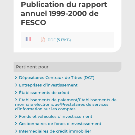
Publication du rapport
y
a
a
e
g
g
annuel 1999-2000 de
r
e
e
FESCO
p
r
r
a
s
s
r
u
u
PDF (5.17KB)
e
r
r
m
L
F
a
i
a
i
n
c
Pertinent pour
l
k
e
Dépositaires Centraux de Titres (DCT)
e
b
Entreprises d’investissement
d
o
Établissements de crédit
I
o
Établissements de paiement/Établissements de
n
k
monnaie électronique/Prestataires de services
d’information sur les comptes
Fonds et véhicules d'investissement
Gestionnaires de fonds d'investissement
Intermédiaires de crédit immobilier