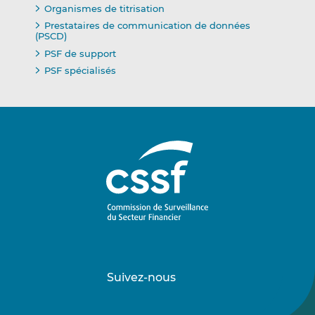
Organismes de titrisation
Prestataires de communication de données
(PSCD)
PSF de support
PSF spécialisés
Suivez-nous
Suivez-
Suivez-
nous
nous