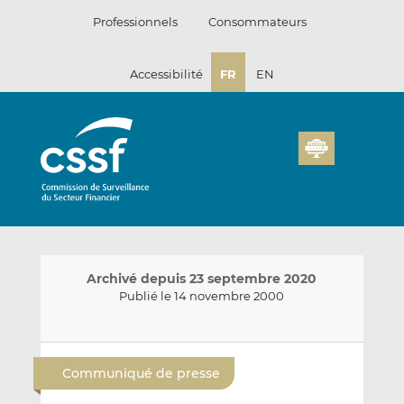
Passer
Professionnels
Consommateurs
au
contenu
Accessibilité
FR
EN
Archivé depuis 23 septembre 2020
Publié le 14 novembre 2000
E
P
P
n
a
a
Communiqué de presse
v
r
r
o
t
t