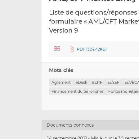
Liste de questions/réponses 
formulaire « AML/CFT Market
Version 9
PDF (324.42KB)
Mots clés
Agrément
eDesk
ELTIF
EuSEF
EuVEC
Financement du terrorisme
Fonds monétair
Documents connexes
14 septembre 2021
-
Mis à jour le 30 sept