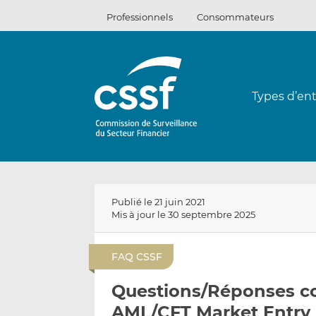
Passer
Professionnels
Consommateurs
au
contenu
Types d’ent
Publié le 21 juin 2021
Mis à jour le 30 septembre 2025
FAQ CSSF
Questions/Réponses co
AML/CFT Market Entry 