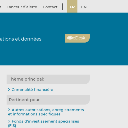
t
Lanceur d’alerte
Contact
FR
EN
eDesk
cations et données
Thème principal:
Criminalité financière
Pertinent pour
Autres autorisations, enregistrements
et informations spécifiques
Fonds d'investissement spécialisés
(FIS)