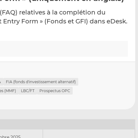
p
r
r
(FAQ) relatives à la complétion du
a
s
s
r
u
u
 Entry Form » (Fonds et GFI) dans eDesk.
e
r
r
m
L
F
a
i
a
i
n
c
l
k
e
e
b
d
o
I
o
A
FIA (fonds d'investissement alternatif)
n
k
es (MMF)
LBC/FT
Prospectus OPC
embre 2025