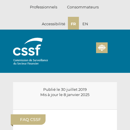
Passer
Professionnels
Consommateurs
au
contenu
Accessibilité
FR
EN
Publié le 30 juillet 2019
Mis à jour le 8 janvier 2025
E
P
P
n
a
a
FAQ CSSF
v
r
r
o
t
t