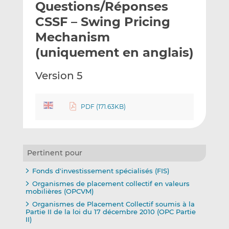
Questions/Réponses
y
a
a
e
g
g
CSSF – Swing Pricing
r
e
e
Mechanism
p
r
r
(uniquement en anglais)
a
s
s
r
u
u
Version 5
e
r
r
m
L
F
a
i
a
PDF (171.63KB)
i
n
c
l
k
e
e
b
d
o
Pertinent pour
I
o
n
k
Fonds d'investissement spécialisés (FIS)
Organismes de placement collectif en valeurs
mobilières (OPCVM)
Organismes de Placement Collectif soumis à la
Partie II de la loi du 17 décembre 2010 (OPC Partie
II)