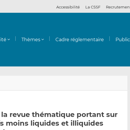
Accessibilité
La CSSF
Recrutemen
ité
Thèmes
Cadre réglementaire
Publi
E
P
P
n
a
a
v
r
r
o
t
t
y
a
a
 la revue thématique portant sur
e
g
g
fs moins liquides et illiquides
r
e
e