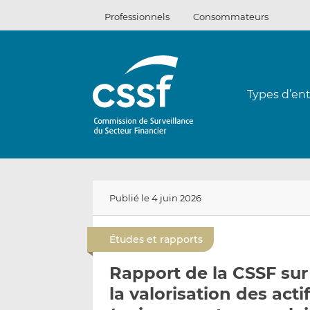
Passer
Professionnels
Consommateurs
au
contenu
Types d’ent
Publié le 4 juin 2026
Études et rapports
Rapport de la CSSF sur
la valorisation des acti