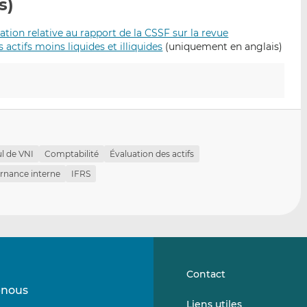
s)
p
r
r
a
s
s
ion relative au rapport de la CSSF sur la revue
r
u
u
 actifs moins liquides et illiquides
(uniquement en anglais)
e
r
r
m
L
F
a
i
a
i
n
c
l
k
e
e
b
d
o
ul de VNI
Comptabilité
Évaluation des actifs
I
o
rnance interne
IFRS
n
k
Contact
-nous
Suivez-
Suivez-
Liens utiles