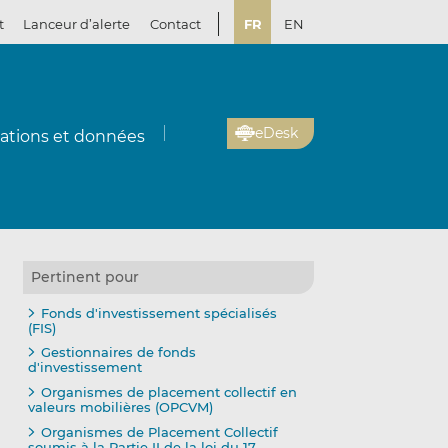
t
Lanceur d’alerte
Contact
FR
EN
eDesk
cations et données
Pertinent pour
Fonds d'investissement spécialisés
(FIS)
Gestionnaires de fonds
d'investissement
Organismes de placement collectif en
valeurs mobilières (OPCVM)
Organismes de Placement Collectif
soumis à la Partie II de la loi du 17