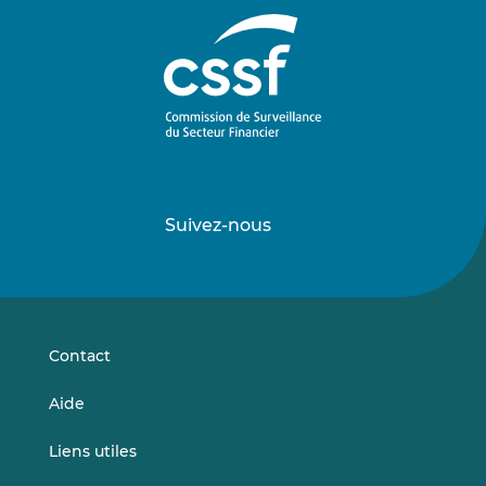
Suivez-nous
Suivez-
Suivez-
nous
nous
sur
sur
LinkedIn
Vimeo
Contact
Aide
Liens utiles