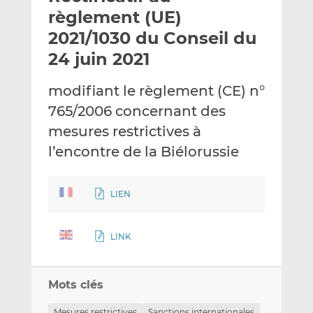
e
g
g
règlement (UE)
r
e
e
2021/1030 du Conseil du
p
r
r
24 juin 2021
a
s
s
r
u
u
modifiant le règlement (CE) n°
e
r
r
m
L
F
765/2006 concernant des
a
i
a
mesures restrictives à
i
n
c
l’encontre de la Biélorussie
l
k
e
e
b
d
o
LIEN
I
o
n
k
LINK
Mots clés
Mesures restrictives
Sanctions internationales