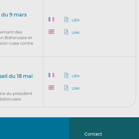
 du 9 mars
LIEN
cernant des
LINK
en Biélorussie et
ssion russe contre
eil du 18 mai
LIEN
LINK
tre du président
Biélorussie
Contact