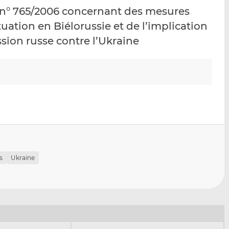
p
r
r
 n° 765/2006 concernant des mesures
a
s
s
ituation en Biélorussie et de l’implication
r
u
u
ssion russe contre l’Ukraine
e
r
r
m
L
F
a
i
a
i
n
c
l
k
e
e
b
d
o
I
o
n
k
s
Ukraine