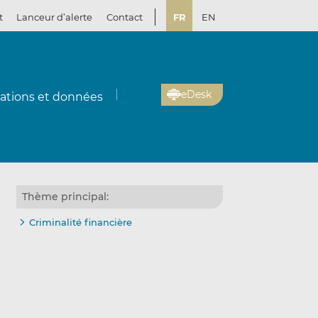
t
Lanceur d’alerte
Contact
FR
EN
eDesk
cations et données
Thème principal:
Criminalité financière