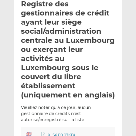
Registre des
y
a
a
e
g
g
gestionnaires de crédit
r
e
e
ayant leur siège
p
r
r
social/administration
a
s
s
r
u
u
centrale au Luxembourg
e
r
r
ou exerçant leur
m
L
F
activités au
a
i
a
Luxembourg sous le
i
n
c
l
k
e
couvert du libre
e
b
établissement
d
o
(uniquement en anglais)
I
o
n
k
Veuillez noter qu’à ce jour, aucun
gestionnaire de crédits n’est
autorisé/enregistré sur la liste
XLSX (10.07KB)